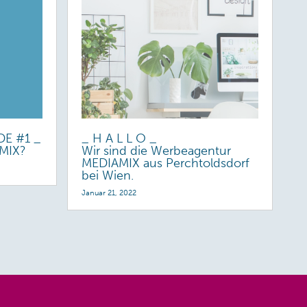
E #1 _
_ H A L L O _
AMIX?
Wir sind die Werbeagentur
MEDIAMIX aus Perchtoldsdorf
bei Wien.
Januar 21, 2022